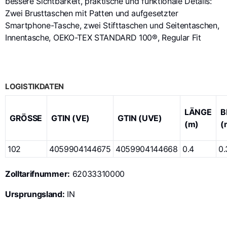
bessere Sichtbarkeit, praktische und funktionale Details:
Zwei Brusttaschen mit Patten und aufgesetzter
Smartphone-Tasche, zwei Stifttaschen und Seitentaschen,
Innentasche, OEKO-TEX STANDARD 100®, Regular Fit
LOGISTIKDATEN
LÄNGE
B
GRÖSSE
GTIN (VE)
GTIN (UVE)
(m)
(
102
4059904144675
4059904144668
0.4
0.
Zolltarifnummer:
62033310000
Ursprungsland:
IN