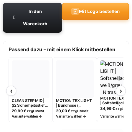
In den
Mit Logo bestellen
Warenkorb
Passend dazu – mit einem Klick mitbestellen
‹
›
MOTION TEX LIG
CLEAN STEP MID |
MOTION TEX LIGHT
| Softshelljacke |
S2 Sicherheitsstiefel
| Bundhose /
weiß/grau | 7153 |
34,99
€
zzgl. MwSt
| halbhoch | weiß |
Arbeitshose | lang |
29,99
€
20,00
€
zzgl. MwSt.
zzgl. MwSt.
Nitras
7256
weiß/grau | 7513
Variante wählen →
Variante wählen →
Variante wählen →