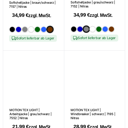
Softshelljacke | grau/schwarz |
Softshelljacke | braun/schwarz |
7152 | Nitras
7157 | Nitras
34,99
€
34,99
€
zzgl. MwSt.
zzgl. MwSt.
Dieses
Dieses
Produkt
Produkt
Sofort lieferbar ab Lager
Sofort lieferbar ab Lager
weist
weist
mehrere
mehrere
Varianten
Varianten
auf.
auf.
Die
Die
Optionen
Optionen
können
können
auf
auf
der
der
Produktseite
Produktseite
gewählt
gewählt
MOTION TEX LIGHT |
MOTION TEX LIGHT |
Arbeitsjacke | grau/schwarz |
Windbreaker | schwarz | 7195 |
werden
werden
7552 | Nitras
Nitras
21,99
€
28,99
€
zzgl. MwSt.
zzgl. MwSt.