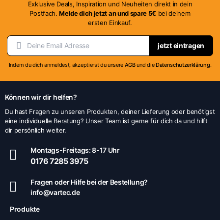
Exklusive Deals, Inspiration und Neuheiten direkt in dein
Postfach.
Melde dich jetzt an und spare 5€
bei deinem
ersten Einkauf.
jetzt eintragen
Indem du dich anmeldest, akzeptierst du unsere
AGB
und die
Datenschutzerklärung
.
Können wir dir helfen?
Du hast Fragen zu unseren Produkten, deiner Lieferung oder benötigst
eine individuelle Beratung? Unser Team ist gerne für dich da und hilft
dir persönlich weiter.
Montags-Freitags: 8-17 Uhr
0176 7285 3975
Fragen oder Hilfe bei der Bestellung?
info@vartec.de
Produkte