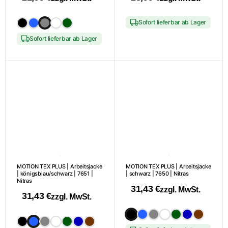
Dieses
Dieses
Sofort lieferbar ab Lager
Produkt
Produkt
Sofort lieferbar ab Lager
weist
weist
mehrere
mehrere
Varianten
Varianten
auf.
auf.
Die
Die
Optionen
Optionen
können
können
auf
auf
der
der
Produktseite
Produktseite
gewählt
gewählt
MOTION TEX PLUS | Arbeitsjacke
MOTION TEX PLUS | Arbeitsjacke
| königsblau/schwarz | 7651 |
| schwarz | 7650 | Nitras
werden
werden
Nitras
31,43
€
zzgl. MwSt.
31,43
€
zzgl. MwSt.
Dieses
Dieses
Produkt