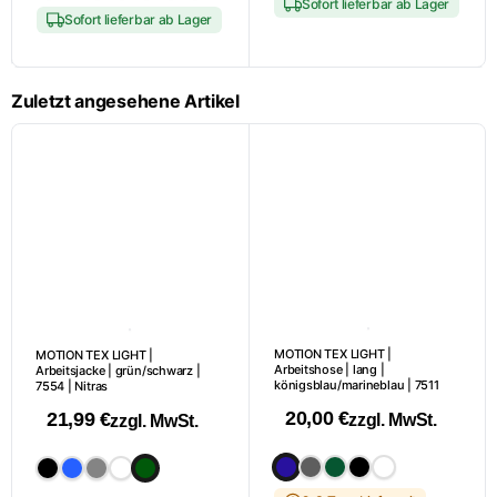
Produkt
Sofort lieferbar ab Lager
weist
Sofort lieferbar ab Lager
weist
mehrere
mehrere
Varianten
Varianten
auf.
Zuletzt angesehene Artikel
auf.
Die
Die
Optionen
Optionen
können
können
auf
auf
der
der
Produktseite
Produktseite
gewählt
gewählt
werden
werden
MOTION TEX LIGHT |
MOTION TEX LIGHT |
Arbeitshose | lang |
Arbeitsjacke | grün/schwarz |
königsblau/marineblau | 7511
7554 | Nitras
20,00
€
21,99
€
zzgl. MwSt.
zzgl. MwSt.
Dieses
Dieses
Produkt
Produkt