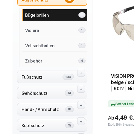
Bügelbrillen
10
Visiere
1
Vollsichtbrillen
1
Zubehör
4
VISION PRO
Fußschutz
100
beige / sc
| 9012 | Ni
Gehörschutz
14
Sofort lie
Hand- / Armschutz
81
4,49
€
Ab
Exkl. 19% Steuern,
Kopfschutz
15