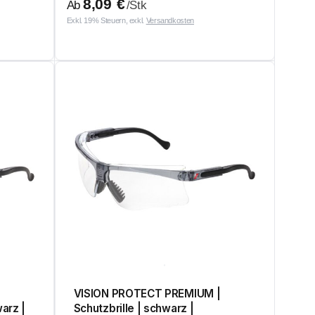
8,09
€
Ab
/Stk
Exkl. 19% Steuern, exkl.
Versandkosten
VISION PROTECT PREMIUM |
arz |
Schutzbrille | schwarz |