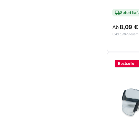
Sofort lie
8,09
€
Ab
Exkl. 19% Steuern,
Bestseller