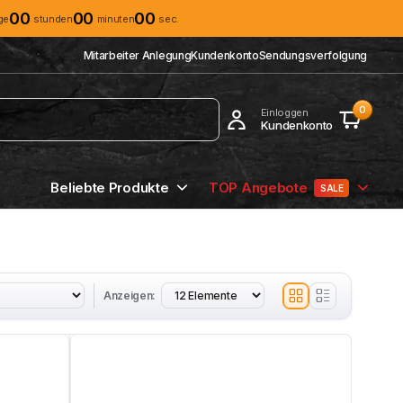
00
00
00
ge
stunden
minuten
sec.
Mitarbeiter Anlegung
Kundenkonto
Sendungsverfolgung
0
Einloggen
Kundenkonto
Beliebte Produkte
TOP Angebote
SALE
Anzeigen: