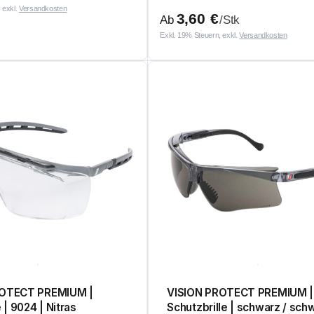
 exkl.
Versandkosten
3,60
€
Ab
/Stk
Exkl. 19% Steuern, exkl.
Versandkosten
ROTECT PREMIUM |
VISION PROTECT PREMIUM |
 | 9024 | Nitras
Schutzbrille | schwarz / schw