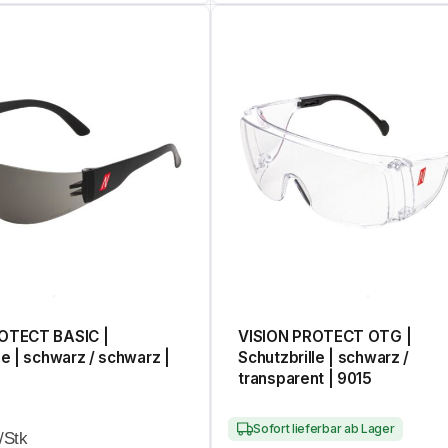
OTECT BASIC |
VISION PROTECT OTG |
le | schwarz / schwarz |
Schutzbrille | schwarz /
transparent | 9015
Sofort lieferbar ab Lager
/Stk