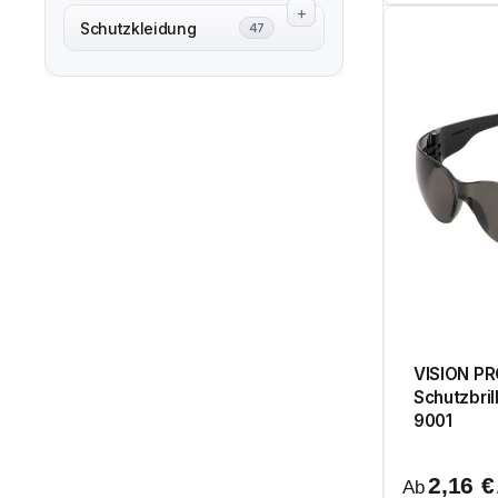
Schutzkleidung
47
VISION PR
Schutzbril
9001
2,16
€
Ab