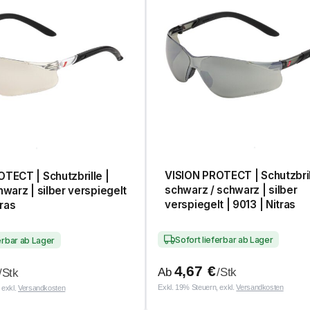
VISION PROTECT | Schutzbril
TECT | Schutzbrille |
schwarz / schwarz | silber
hwarz | silber verspiegelt
verspiegelt | 9013 | Nitras
tras
Sofort lieferbar ab Lager
ferbar ab Lager
4,67
€
Ab
/Stk
/Stk
Exkl. 19% Steuern, exkl.
Versandkosten
 exkl.
Versandkosten