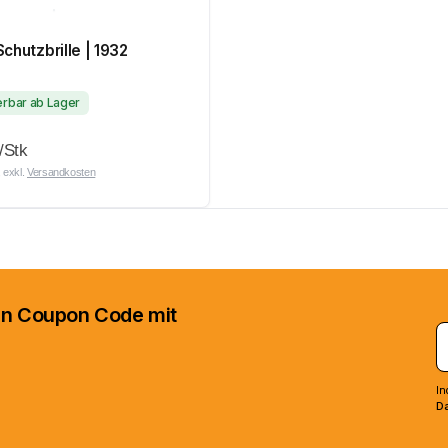
Schutzbrille | 1932
ferbar ab Lager
/Stk
 exkl.
Versandkosten
nen Coupon Code mit
In
Da