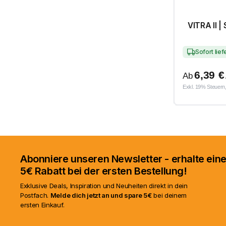
VITRA II | 
Sofort lie
6,39
€
Ab
Exkl. 19% Steuern,
Abonniere unseren Newsletter - erhalte ei
5€ Rabatt bei der ersten Bestellung!
Exklusive Deals, Inspiration und Neuheiten direkt in dein
Postfach.
Melde dich jetzt an und spare 5€
bei deinem
ersten Einkauf.