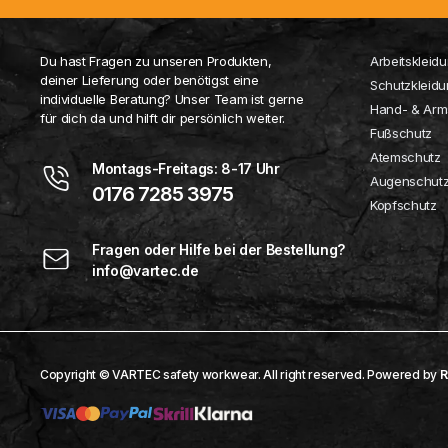
Du hast Fragen zu unseren Produkten,
Arbeitskleid
deiner Lieferung oder benötigst eine
Schutzkleid
individuelle Beratung? Unser Team ist gerne
Hand- & Arm
für dich da und hilft dir persönlich weiter.
Fußschutz
Atemschutz
Montags-Freitags: 8-17 Uhr
Augenschut
0176 7285 3975
Kopfschutz
Fragen oder Hilfe bei der Bestellung?
info@vartec.de
Copyright © VARTEC safety workwear. All right reserved. Powered by
R