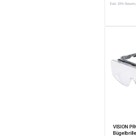
Exkl. 19% Steuern,
VISION P
Bügelbrille