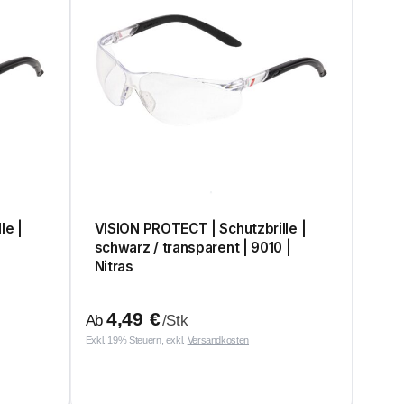
le |
VISION PROTECT | Schutzbrille |
schwarz / transparent | 9010 |
Nitras
4,49
€
Ab
/Stk
Exkl. 19% Steuern, exkl.
Versandkosten