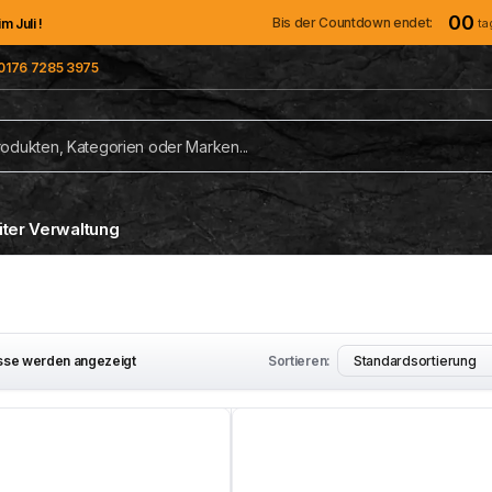
00
Bis der Countdown endet:
ta
 Juli !
0176 7285 3975
iter Verwaltung
isse werden angezeigt
Sortieren: