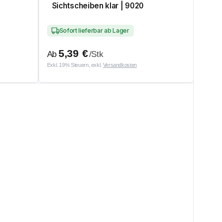
Sichtscheiben klar | 9020
Sofort lieferbar ab Lager
5,39
€
Ab
/Stk
Exkl. 19% Steuern, exkl.
Versandkosten