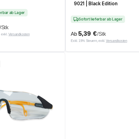
9021 | Black Edition
ferbar ab Lager
Sofort lieferbar ab Lager
/Stk
5,39
€
Ab
/Stk
 exkl.
Versandkosten
Exkl. 19% Steuern, exkl.
Versandkosten