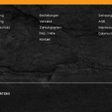
ung
Bestellungen
Sendung
ung
Versand
AGB
schutz
Zahlungsarten
Impress
FAQ / Hilfe
Datensc
Kontakt
z
ATEXO