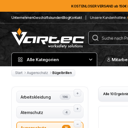
KOSTENLOSER VERSAND ab 150€ im
Unternehmen
Geschäftskunden
Blog
Kontakt
Unsere Kundenhotline:
Alle Kategorien
Mitarbe
Start
Augenschutz
Bügelbrillen
Alle 10 Ergebn
Arbeitskleidung
196
Atemschutz
4
Augenschutz
16