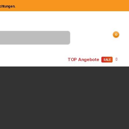
ichtungen.
Mitarbeiter Anlegung
Kundenkonto
Sendungsverfolgung
0
Einloggen
Kundenkonto
Beliebte Produkte
TOP Angebote
SALE