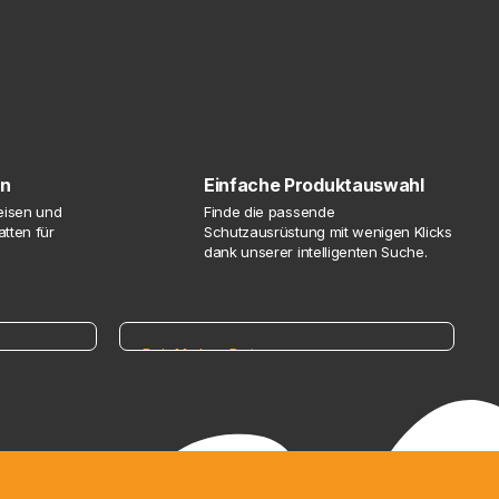
en
Einfache Produktauswahl
reisen und
Finde die passende
tten für
Schutzausrüstung mit wenigen Klicks
dank unserer intelligenten Suche.
Dein Marken-Partner
 dich
Alles für den Arbeitsschutz
Von Kopf bis Fuß perfekt ausgestattet
mit den führenden Herstellern der
Branche.
 für