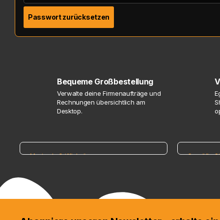
Passwort zurücksetzen
Bequeme Großbestellung
V
Verwalte deine Firmenaufträge und
E
Rechnungen übersichtlich am
S
Desktop.
op
Maximale Griffigkeit
Geprüfte Si
Erstklassiger Schutz für
Profi-E
deine Hände
Projekt
Entdecke unsere Auswahl an Nitras
Höchste Si
Safety Handschuhen für maximale
Kopf und 
Sicherheit.
sicher.