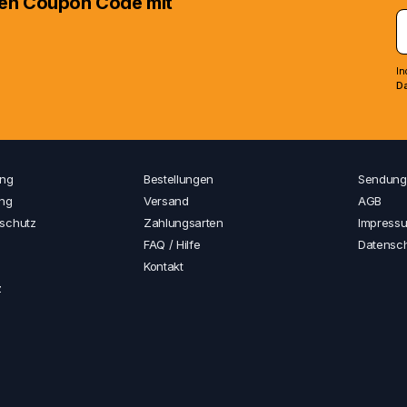
inen Coupon Code mit
ebot
Sortiment ansehen
In
Da
ung
Bestellungen
Sendung
ung
Versand
AGB
schutz
Zahlungsarten
Impress
FAQ / Hilfe
Datensc
Kontakt
z