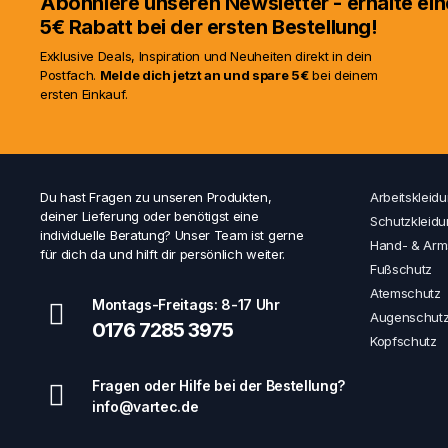
Abonniere unseren Newsletter - erhalte e
5€ Rabatt bei der ersten Bestellung!
Jetzt entdecken
Zum Ang
Exklusive Deals, Inspiration und Neuheiten direkt in dein
Postfach.
Melde dich jetzt an und spare 5€
bei deinem
ersten Einkauf.
Du hast Fragen zu unseren Produkten,
Arbeitskleid
deiner Lieferung oder benötigst eine
Schutzkleid
individuelle Beratung? Unser Team ist gerne
Hand- & Arm
für dich da und hilft dir persönlich weiter.
Fußschutz
Atemschutz
Montags-Freitags: 8-17 Uhr
Augenschut
0176 7285 3975
Kopfschutz
Fragen oder Hilfe bei der Bestellung?
info@vartec.de