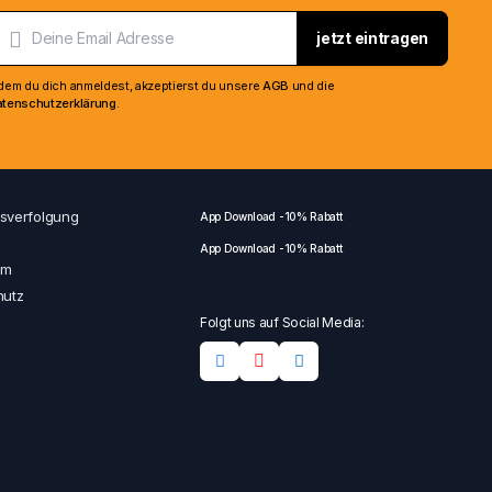
Jetzt shoppen
jetzt eintragen
dem du dich anmeldest, akzeptierst du unsere
AGB
und die
tenschutzerklärung
.
sverfolgung
App Download -10% Rabatt
App Download -10% Rabatt
um
hutz
Folgt uns auf Social Media: