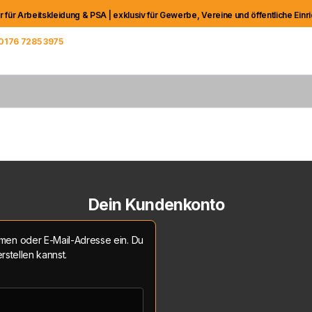
er für Arbeitskleidung & PSA | exklusiv für Gewerbe, Vereine und öffentliche Einr
0176 7285 3975
iter Verwaltung
Dein
Kundenkonto
men oder E-Mail-Adresse ein. Du
rstellen kannst.