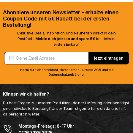
Abonniere unseren Newsletter - erhalte einen
Coupon Code mit 5€ Rabatt bei der ersten
Bestellung!
Exklusive Deals, Inspiration und Neuheiten direkt in dein
Postfach.
Melde dich jetzt an und spare 5€
bei deinem
ersten Einkauf.
jetzt eintragen
Indem du dich anmeldest, akzeptierst du unsere
AGB
und die
Datenschutzerklärung
.
Können wir dir helfen?
Du hast Fragen zu unseren Produkten, deiner Lieferung oder benötigst
eine individuelle Beratung? Unser Team ist gerne für dich da und hilft
dir persönlich weiter.
Montags-Freitags: 8-17 Uhr
0176 7285 3975