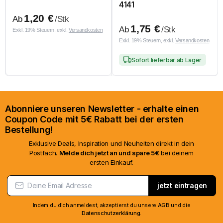
4141
1,20
€
Ab
/Stk
1,75
€
Ab
/Stk
Exkl. 19% Steuern, exkl.
Versandkosten
Exkl. 19% Steuern, exkl.
Versandkosten
Sofort lieferbar ab Lager
Abonniere unseren Newsletter - erhalte einen
Coupon Code mit 5€ Rabatt bei der ersten
Bestellung!
Exklusive Deals, Inspiration und Neuheiten direkt in dein
Postfach.
Melde dich jetzt an und spare 5€
bei deinem
ersten Einkauf.
jetzt eintragen
Indem du dich anmeldest, akzeptierst du unsere
AGB
und die
Datenschutzerklärung
.