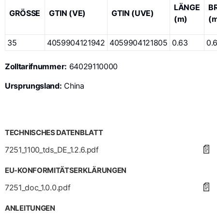
LÄNGE
B
GRÖSSE
GTIN (VE)
GTIN (UVE)
(m)
(
35
4059904121942
4059904121805
0.63
0.
Zolltarifnummer:
64029110000
Ursprungsland:
China
TECHNISCHES DATENBLATT
📄
7251_1100_tds_DE_1.2.6.pdf
EU-KONFORMITÄTSERKLÄRUNGEN
📄
7251_doc_1.0.0.pdf
ANLEITUNGEN