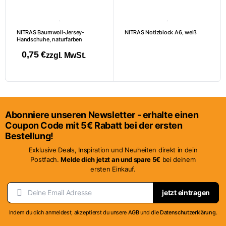
NITRAS Baumwoll-Jersey-
NITRAS Notizblock A6, weiß
Handschuhe, naturfarben
0,75
€
zzgl. MwSt.
Dieses
Produkt
weist
mehrere
Abonniere unseren Newsletter - erhalte einen
Varianten
Coupon Code mit 5€ Rabatt bei der ersten
auf.
Bestellung!
Die
Exklusive Deals, Inspiration und Neuheiten direkt in dein
Optionen
Postfach.
Melde dich jetzt an und spare 5€
bei deinem
ersten Einkauf.
können
auf
jetzt eintragen
der
Produktseite
Indem du dich anmeldest, akzeptierst du unsere
AGB
und die
Datenschutzerklärung
.
gewählt