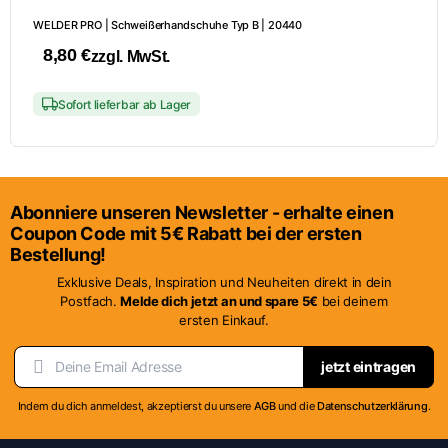
WELDER PRO | Schweißerhandschuhe Typ B | 20440
8,80
€
zzgl. MwSt.
Dieses
Sofort lieferbar ab Lager
Produkt
weist
mehrere
Varianten
Abonniere unseren Newsletter - erhalte einen
auf.
Coupon Code mit 5€ Rabatt bei der ersten
Die
Bestellung!
Optionen
Exklusive Deals, Inspiration und Neuheiten direkt in dein
können
Postfach.
Melde dich jetzt an und spare 5€
bei deinem
auf
ersten Einkauf.
der
Produktseite
jetzt eintragen
gewählt
werden
Indem du dich anmeldest, akzeptierst du unsere
AGB
und die
Datenschutzerklärung
.