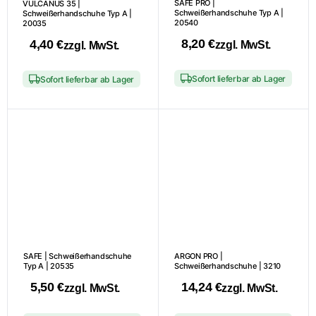
SAFE PRO |
VULCANUS 35 |
Schweißerhandschuhe Typ A |
Schweißerhandschuhe Typ A |
20540
20035
8,20
€
4,40
€
zzgl. MwSt.
zzgl. MwSt.
Dieses
Dieses
Sofort lieferbar ab Lager
Sofort lieferbar ab Lager
Produkt
Produkt
weist
weist
mehrere
mehrere
Varianten
Varianten
auf.
auf.
Die
Die
Optionen
Optionen
können
können
auf
auf
der
der
Produktseite
SAFE | Schweißerhandschuhe
ARGON PRO |
Produktseite
Typ A | 20535
Schweißerhandschuhe | 3210
gewählt
gewählt
5,50
€
14,24
€
zzgl. MwSt.
zzgl. MwSt.
werden
werden
Dieses
Dieses