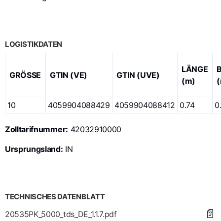
LOGISTIKDATEN
LÄNGE
GRÖSSE
GTIN (VE)
GTIN (UVE)
(m)
10
4059904088429
4059904088412
0.74
0
Zolltarifnummer:
42032910000
Ursprungsland:
IN
TECHNISCHES DATENBLATT
📄
20535PK_5000_tds_DE_1.1.7.pdf