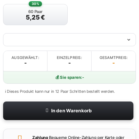
30%
60 Paar
5,25
€
AUSGEWÄHLT:
EINZELPREIS:
GESAMTPREIS:
-
-
-
💰 Sie sparen:
-
ℹ️ Dieses Produkt kann nur in 12 Paar Schritten bestellt werden.
In den Warenkorb
Zahlung
Bequeme Online-Zahlung per Karte oder