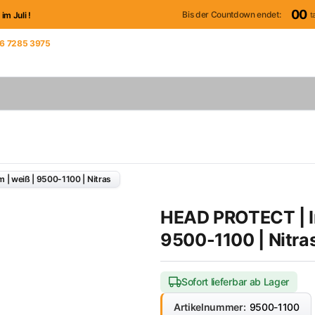
00
Bis der Countdown endet:
t
 Juli !
6 7285 3975
iter Verwaltung
| weiß | 9500-1100 | Nitras
HEAD PROTECT | In
9500-1100 | Nitra
Sofort lieferbar ab Lager
Artikelnummer:
9500-1100