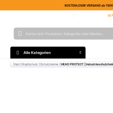
KOSTENLOSER VERSAND ab 150€ im
Unternehmen
Geschäftskunden
Blog
Kontakt
Unsere Kundenhotline:
017
Alle Kategorien
Mitarbe
Start
Kopfschutz
Schutzhelme
HEAD PROTECT | Industrieschutzhelm 