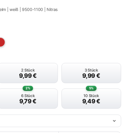
lm | weiß | 9500-1100 | Nitras
2 Stück
3 Stück
9,99
€
9,99
€
2%
5%
6 Stück
10 Stück
9,79
€
9,49
€