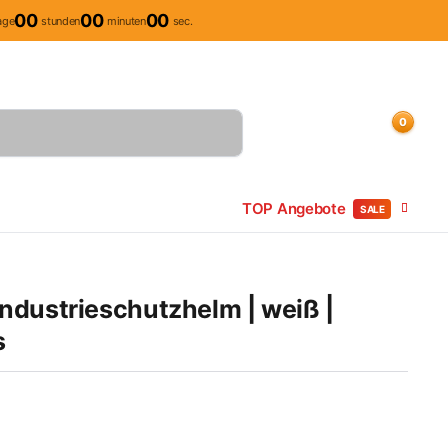
00
00
00
age
stunden
minuten
sec.
Mitarbeiter Anlegung
Kundenkonto
Sendungsverfolgung
0
Einloggen
Kundenkonto
Beliebte Produkte
TOP Angebote
SALE
dustrieschutzhelm | weiß |
s