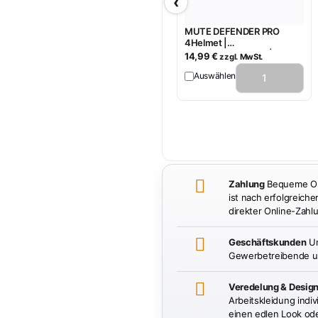
‹
MUTE DEFENDER PRO
4Helmet |
Kapselgehörschutz | SNR
14,99
€
zzgl. MwSt.
28 dB | 9254 | Nitras
Auswählen
Zahlung
Bequeme Onl
ist nach erfolgreiche
direkter Online-Zahlu
Geschäftskunden
Un
Gewerbetreibende un
Veredelung & Desig
Arbeitskleidung indiv
einen edlen Look oder