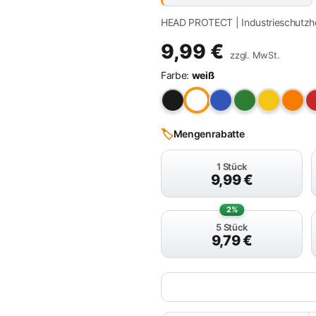
HEAD PROTECT | Industrieschutzhe
9,99
€
zzgl. MwSt.
Farbe:
weiß
🏷️
Mengenrabatte
1 Stück
9,99
€
2%
5 Stück
9,79
€