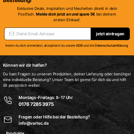
Bestellung!
Exklusive Deals, Inspiration und Neuheiten direkt in dein
Postfach.
Melde dich jetzt an und spare 5€
bei deinem
ersten Einkauf.
jetzt eintragen
Indem du dich anmeldest, akzeptierst du unsere
AGB
und die
Datenschutzerklärung
.
Können wir dir helfen?
Du hast Fragen zu unseren Produkten, deiner Lieferung oder benötigst
eine individuelle Beratung? Unser Team ist gerne für dich da und hilft
dir persönlich weiter.
Montags-Freitags: 8-17 Uhr
0176 7285 3975
Fragen oder Hilfe bei der Bestellung?
info@vartec.de
Produkte