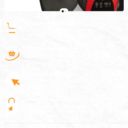
Bequeme Großbestellung
Verwalte deine Firmenaufträge und Rechnungen
übersichtlich am Desktop.
Von überall bestellen
Egal ob Büro oder Baustelle – unser Shop ist für dein
Smartphone optimiert.
Starke Konditionen
Profitiere von fairen Preisen und exklusiven
Mengenrabatten für Gewerbekunden.
Einfache Produktauswahl
Finde die passende Schutzausrüstung mit wenigen
Klicks dank unserer intelligenten Suche.