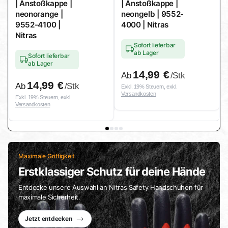
| Anstoßkappe |
| Anstoßkappe |
neonorange |
neongelb | 9552-
9552-4100 |
4000 | Nitras
Nitras
Sofort lieferbar
ab Lager
Sofort lieferbar
ab Lager
14,99
€
Ab
/Stk
14,99
€
Ab
/Stk
Exkl. 19% Steuern, exkl.
Versandkosten
Exkl. 19% Steuern, exkl.
Versandkosten
Maximale Griffigkeit
Erstklassiger Schutz für deine Hände
Entdecke unsere Auswahl an Nitras Safety Handschuhen für
maximale Sicherheit.
Jetzt entdecken