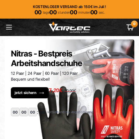
KOSTENLOSER VERSAND ab 150€ im Juli !
00
00
00
00
tage
stunden
minuten
sec.
0
Nitras - Bestpreis
Arbeitshandschuhe
12 Paar | 24 Paar | 60 Paar | 120 Paar
Bequem und flexibel!
7,20€
19,99€
jetzt sichern
*Preis 12 Paar
:
00
00
00
00
Verbleibend bis Angebotsende