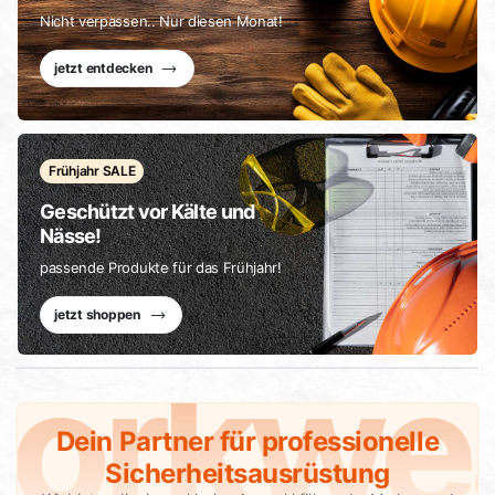
Nicht verpassen.. Nur diesen Monat!
jetzt entdecken
Frühjahr SALE
Geschützt vor Kälte und
Nässe!
passende Produkte für das Frühjahr!
jetzt shoppen
orkwe
Dein Partner für professionelle
Sicherheitsausrüstung