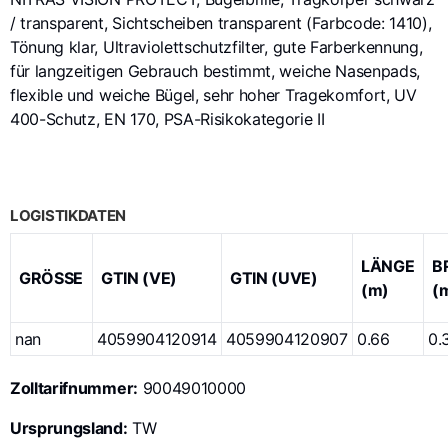
/ transparent, Sichtscheiben transparent (Farbcode: 1410),
Tönung klar, Ultraviolettschutzfilter, gute Farberkennung,
für langzeitigen Gebrauch bestimmt, weiche Nasenpads,
flexible und weiche Bügel, sehr hoher Tragekomfort, UV
400-Schutz, EN 170, PSA-Risikokategorie II
LOGISTIKDATEN
LÄNGE
B
GRÖSSE
GTIN (VE)
GTIN (UVE)
(m)
(
nan
4059904120914
4059904120907
0.66
0.
Zolltarifnummer:
90049010000
Ursprungsland:
TW