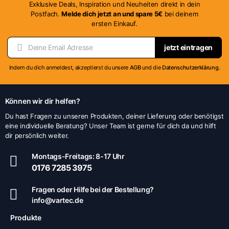
Exklusive Deals, Inspiration und Neuheiten direkt in dein
Postfach.
Melde dich jetzt an und spare 5€
bei deinem
ersten Einkauf.
jetzt eintragen
Indem du dich anmeldest, akzeptierst du unsere
AGB
und die
Datenschutzerklärung
.
Können wir dir helfen?
Du hast Fragen zu unseren Produkten, deiner Lieferung oder benötigst
eine individuelle Beratung? Unser Team ist gerne für dich da und hilft
dir persönlich weiter.
Montags-Freitags: 8-17 Uhr
0176 7285 3975
Fragen oder Hilfe bei der Bestellung?
info@vartec.de
Produkte