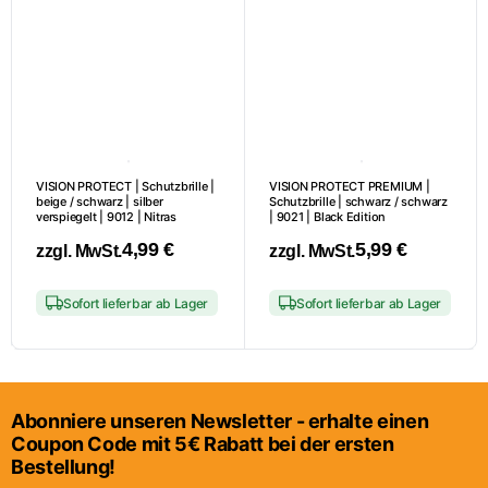
VISION PROTECT | Schutzbrille |
VISION PROTECT PREMIUM |
beige / schwarz | silber
Schutzbrille | schwarz / schwarz
verspiegelt | 9012 | Nitras
| 9021 | Black Edition
4,99
€
5,99
€
zzgl. MwSt.
zzgl. MwSt.
Sofort lieferbar ab Lager
Sofort lieferbar ab Lager
Abonniere unseren Newsletter - erhalte einen
Coupon Code mit 5€ Rabatt bei der ersten
Bestellung!