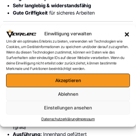
Sehr langlebig & widerstandsfähig
Gute Griffigkeit
für sicheres Arbeiten
🛠️ Einsatzbereiche
Einwilligung verwalten
Ideal geeignet für:
Um dir ein optimales Erlebnis zu bieten, verwenden wir Technologien wie
Cookies, um Geräteinformationen zu speichern und/oder darauf zuzugreifen.
Wenn du diesen Technologien zustimmst, können wir Daten wie das
Bau & Handwerk
Surfverhalten oder eindeutige IDs auf dieser Website verarbeiten. Wenn du
Schweres Handling & Transport
deine Einwilligung nicht erteilst oder zurückziehst, können bestimmte
Lager & Logistik
Merkmale und Funktionen beeinträchtigt werden.
Landwirtschaft
Akzeptieren
Industrie & Produktion
Arbeiten mit rauen und abrasiven Materialien
Ablehnen
📋 Technische Daten
Einstellungen ansehen
Material:
Baumwolle (naturfarben) | Rindspaltleder
Datenschutzerklärung
Impressum
(grau)
Ausführung:
Innenhand gefüttert