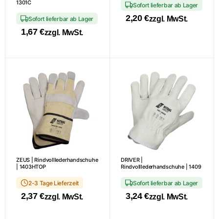
1301C
Sofort lieferbar ab Lager
Produktseite
Produktseite
2,20
€
zzgl. MwSt.
Sofort lieferbar ab Lager
gewählt
gewählt
1,67
€
werden
werden
zzgl. MwSt.
Dieses
Produkt
weist
mehrere
Varianten
auf.
Die
Optionen
können
auf
ZEUS | Rindvolllederhandschuhe
DRIVER |
| 1403HTOP
Rindvolllederhandschuhe | 1409
der
Produktseite
2-3 Tage Lieferzeit
Sofort lieferbar ab Lager
gewählt
2,37
€
3,24
€
zzgl. MwSt.
zzgl. MwSt.
werden
Dieses
Dieses