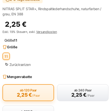
NITRAS SPLIT STAR+, Rindspaltlederhandschuhe, naturfarben /
grau, EN 388
2,25
€
Exkl. 19% Steuern, exkl.
Versandkosten
Größe
11
Größe
11
Zurücksetzen
Mengenrabatte
ab 120 Paar
ab 240 Paar
2,25
€
2,25
€
/ Paar
/ Paar