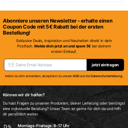
Produkt
Produkt
weist
weist
mehrere
mehrere
Abonniere unseren Newsletter - erhalte einen
Varianten
Varianten
Coupon Code mit 5€ Rabatt bei der ersten
auf.
auf.
Bestellung!
Die
Die
Exklusive Deals, Inspiration und Neuheiten direkt in dein
Optionen
Optionen
Postfach.
Melde dich jetzt an und spare 5€
bei deinem
ersten Einkauf.
können
können
auf
auf
jetzt eintragen
der
der
Produktseite
Produktseite
Indem du dich anmeldest, akzeptierst du unsere
AGB
und die
Datenschutzerklärung
.
gewählt
gewählt
werden
werden
Können wir dir helfen?
Du hast Fragen zu unseren Produkten, deiner Lieferung oder benötigst
eine individuelle Beratung? Unser Team ist gerne für dich da und hilft
dir persönlich weiter.
Montags-Freitags: 8-17 Uhr