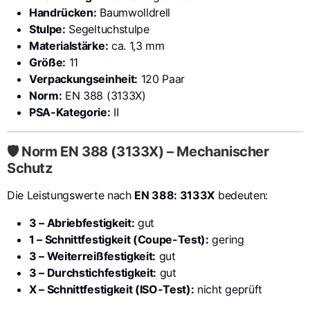
Handrücken:
Baumwolldrell
Stulpe:
Segeltuchstulpe
Materialstärke:
ca. 1,3 mm
Größe:
11
Verpackungseinheit:
120 Paar
Norm:
EN 388 (3133X)
PSA-Kategorie:
II
🛡️ Norm EN 388 (3133X) – Mechanischer
Schutz
Die Leistungswerte nach
EN 388: 3133X
bedeuten:
3 – Abriebfestigkeit:
gut
1 – Schnittfestigkeit (Coupe-Test):
gering
3 – Weiterreißfestigkeit:
gut
3 – Durchstichfestigkeit:
gut
X – Schnittfestigkeit (ISO-Test):
nicht geprüft