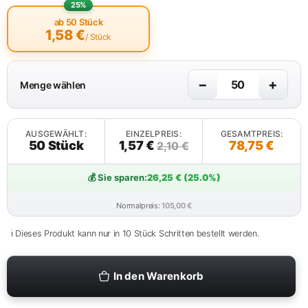
25%
ab 50 Stück
1,58
€
/ Stück
−
+
Menge wählen
AUSGEWÄHLT:
EINZELPREIS:
GESAMTPREIS:
50 Stück
1,57 €
78,75 €
2,10 €
💰 Sie sparen:
26,25 € (25.0%)
Normalpreis:
105,00 €
ℹ️ Dieses Produkt kann nur in 10 Stück Schritten bestellt werden.
In den Warenkorb