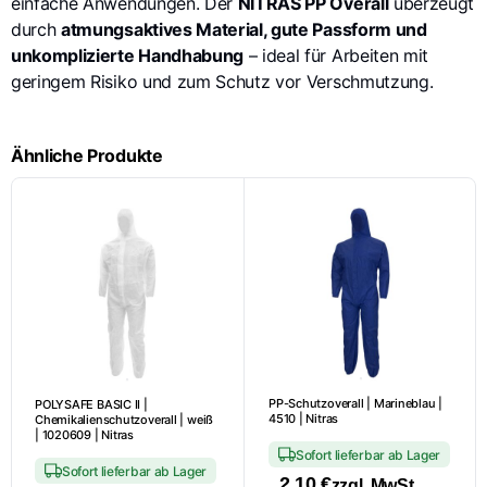
einfache Anwendungen. Der
NITRAS PP Overall
überzeugt
durch
atmungsaktives Material, gute Passform und
unkomplizierte Handhabung
– ideal für Arbeiten mit
geringem Risiko und zum Schutz vor Verschmutzung.
Ähnliche Produkte
PP-Schutzoverall | Marineblau |
POLYSAFE BASIC II |
4510 | Nitras
Chemikalienschutzoverall | weiß
| 1020609 | Nitras
Sofort lieferbar ab Lager
Sofort lieferbar ab Lager
2,10
€
zzgl. MwSt.