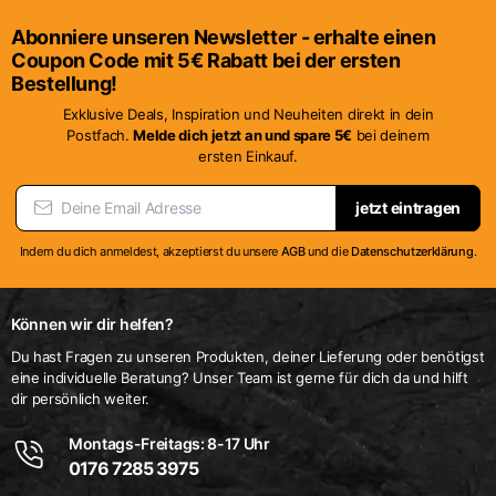
weist
weist
mehrere
mehrere
Abonniere unseren Newsletter - erhalte einen
Varianten
Varianten
Coupon Code mit 5€ Rabatt bei der ersten
auf.
auf.
Bestellung!
Die
Die
Exklusive Deals, Inspiration und Neuheiten direkt in dein
Optionen
Optionen
Postfach.
Melde dich jetzt an und spare 5€
bei deinem
ersten Einkauf.
können
können
auf
auf
jetzt eintragen
der
der
Produktseite
Produktseite
Indem du dich anmeldest, akzeptierst du unsere
AGB
und die
Datenschutzerklärung
.
gewählt
gewählt
werden
werden
Können wir dir helfen?
Du hast Fragen zu unseren Produkten, deiner Lieferung oder benötigst
eine individuelle Beratung? Unser Team ist gerne für dich da und hilft
dir persönlich weiter.
Montags-Freitags: 8-17 Uhr
0176 7285 3975