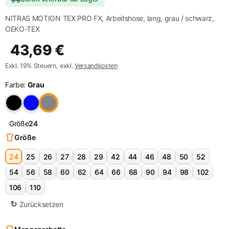
NITRAS MOTION TEX PRO FX, Arbeitshose, lang, grau / schwarz,
OEKO-TEX
43,69
€
Exkl. 19% Steuern, exkl.
Versandkosten
Farbe:
Grau
Größe
24
Größe
24
25
26
27
28
29
42
44
46
48
50
52
54
56
58
60
62
64
66
68
90
94
98
102
106
110
Zurücksetzen