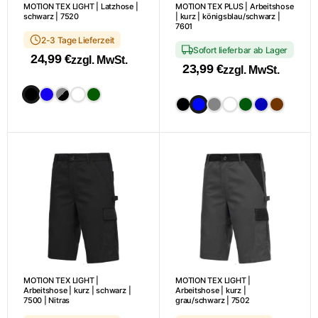
MOTION TEX LIGHT | Latzhose |
MOTION TEX PLUS | Arbeitshose
Produktseite
werden
schwarz | 7520
| kurz | königsblau/schwarz |
gewählt
7601
2-3 Tage Lieferzeit
werden
Sofort lieferbar ab Lager
24,99
€
zzgl. MwSt.
23,99
€
zzgl. MwSt.
Dieses
Dieses
Produkt
Produkt
weist
weist
mehrere
mehrere
Varianten
Varianten
auf.
auf.
Die
Die
Optionen
Optionen
können
können
auf
auf
der
der
Produktseite
MOTION TEX LIGHT |
MOTION TEX LIGHT |
Produktseite
gewählt
Arbeitshose | kurz | schwarz |
Arbeitshose | kurz |
gewählt
7500 | Nitras
grau/schwarz | 7502
werden