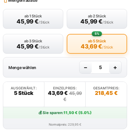
Mengenrabatte
ab 1 Stück
ab 2 Stück
45,99
€
45,99
€
/ Stück
/ Stück
5%
ab 3 Stück
ab 5 Stück
45,99
€
43,69
€
/ Stück
/ Stück
−
+
Menge wählen
AUSGEWÄHLT:
EINZELPREIS:
GESAMTPREIS:
5 Stück
43,69 €
218,45 €
45,99
€
💰 Sie sparen:
11,50 € (5.0%)
Normalpreis:
229,95 €