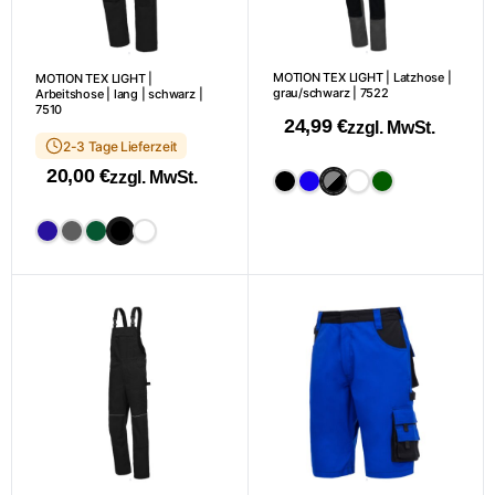
MOTION TEX LIGHT | Latzhose |
MOTION TEX LIGHT |
grau/schwarz | 7522
Arbeitshose | lang | schwarz |
7510
24,99
€
zzgl. MwSt.
2-3 Tage Lieferzeit
Dieses
20,00
€
zzgl. MwSt.
Produkt
Dieses
weist
Produkt
mehrere
weist
Varianten
mehrere
auf.
Varianten
Die
auf.
Optionen
Die
können
Optionen
auf
können
der
auf
Produktseite
der
gewählt