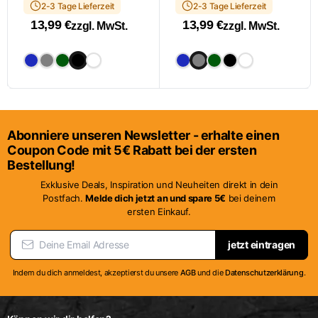
werden
2-3 Tage Lieferzeit
2-3 Tage Lieferzeit
13,99
€
13,99
€
zzgl. MwSt.
zzgl. MwSt.
Dieses
Dieses
Produkt
Produkt
weist
weist
mehrere
mehrere
Varianten
Varianten
Abonniere unseren Newsletter - erhalte einen
auf.
auf.
Coupon Code mit 5€ Rabatt bei der ersten
Die
Die
Bestellung!
Optionen
Optionen
Exklusive Deals, Inspiration und Neuheiten direkt in dein
können
können
Postfach.
Melde dich jetzt an und spare 5€
bei deinem
auf
auf
ersten Einkauf.
der
der
Produktseite
Produktseite
jetzt eintragen
gewählt
gewählt
werden
werden
Indem du dich anmeldest, akzeptierst du unsere
AGB
und die
Datenschutzerklärung
.