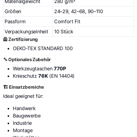
Materialgewicht
280 g/m²
Größen
24–29, 42–68, 90–110
Passform
Comfort Fit
Verpackungseinheit
10 Stück
🦺 Zertifizierung
OEKO-TEX STANDARD 100
🔧 Optionales Zubehör
Werkzeugtaschen
770P
Knieschutz
76K
(EN 14404)
🏗️ Einsatzbereiche
Ideal geeignet für:
Handwerk
Baugewerbe
Industrie
Montage