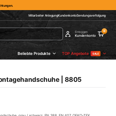
ichtungen.
Mitarbeiter Anlegung
Kundenkonto
Sendungsverfolgung
0
Einloggen
Kundenkonto
Beliebte Produkte
TOP Angebote
SALE
Montagehandschuhe | 8805
ndschuhe, grau / schwarz, EN 388, EN 407, OEKO-TEX