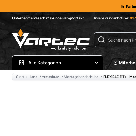
Ihr Partn
Unternehmen
Geschäftskunden
Blog
Kontakt
Unsere Kundenhotline:
017
Alle Kategorien
Mitarbe
Start
Hand- / Armschutz
Montagehandschuhe
FLEXIBLE FIT+ | M
Top Seller