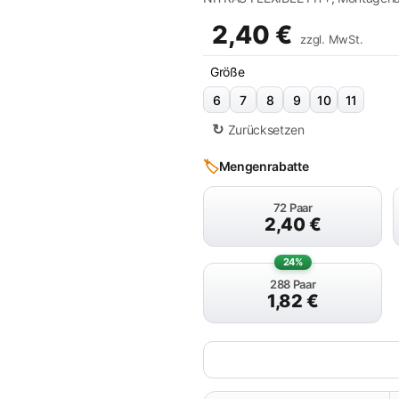
2,40
€
zzgl. MwSt.
Größe
6
7
8
9
10
11
Zurücksetzen
🏷️
Mengenrabatte
72 Paar
2,40
€
24%
288 Paar
1,82
€