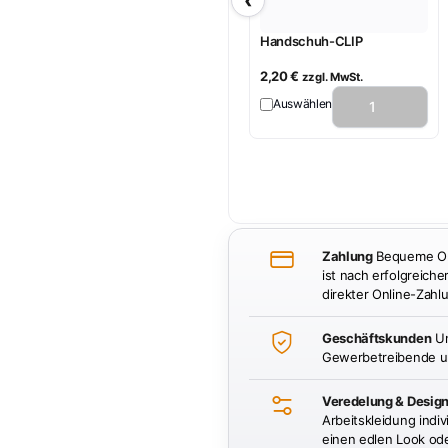
‹
Handschuh-CLIP
2,20
€
zzgl. MwSt.
Auswählen
Zahlung
Bequeme Onl
ist nach erfolgreiche
direkter Online-Zahlu
Geschäftskunden
Un
Gewerbetreibende un
Veredelung & Desig
Arbeitskleidung indiv
einen edlen Look oder