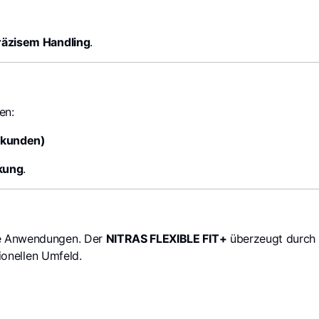
räzisem Handling
.
en:
ekunden)
rkung
.
le Anwendungen. Der
NITRAS FLEXIBLE FIT+
überzeugt durch
ionellen Umfeld.