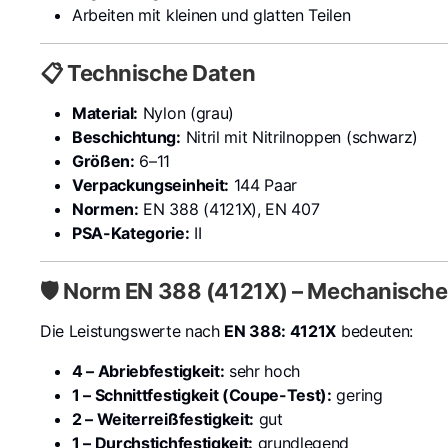
Arbeiten mit kleinen und glatten Teilen
📋 Technische Daten
Material:
Nylon (grau)
Beschichtung:
Nitril mit Nitrilnoppen (schwarz)
Größen:
6–11
Verpackungseinheit:
144 Paar
Normen:
EN 388 (4121X), EN 407
PSA-Kategorie:
II
🛡️ Norm EN 388 (4121X) – Mechanische
Die Leistungswerte nach
EN 388: 4121X
bedeuten:
4 – Abriebfestigkeit:
sehr hoch
1 – Schnittfestigkeit (Coupe-Test):
gering
2 – Weiterreißfestigkeit:
gut
1 – Durchstichfestigkeit:
grundlegend