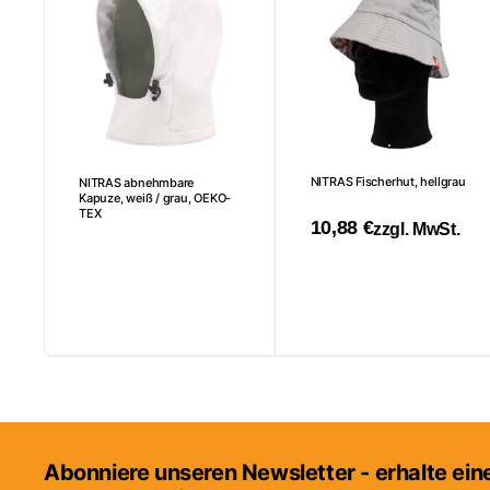
NITRAS Fischerhut, hellgrau
NITRAS abnehmbare
Kapuze, weiß / grau, OEKO-
TEX
10,88
€
zzgl. MwSt.
Dieses
Produkt
weist
mehrere
Varianten
auf.
Die
Optionen
Abonniere unseren Newsletter - erhalte ei
können