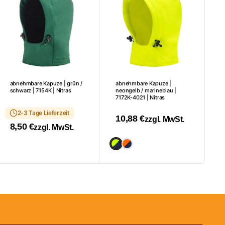
abnehmbare Kapuze | grün /
abnehmbare Kapuze |
schwarz | 7154K | Nitras
neongelb / marineblau |
7172K-4021 | Nitras
2-3 Tage Lieferzeit
10,88
€
zzgl. MwSt.
8,50
€
zzgl. MwSt.