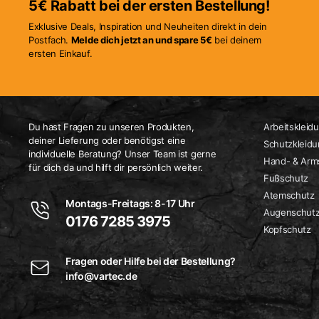
5€ Rabatt bei der ersten Bestellung!
auf
Exklusive Deals, Inspiration und Neuheiten direkt in dein
der
Postfach.
Melde dich jetzt an und spare 5€
bei deinem
Produktseite
ersten Einkauf.
gewählt
werden
Du hast Fragen zu unseren Produkten,
Arbeitskleid
deiner Lieferung oder benötigst eine
Schutzkleid
individuelle Beratung? Unser Team ist gerne
Hand- & Arm
für dich da und hilft dir persönlich weiter.
Fußschutz
Atemschutz
Montags-Freitags: 8-17 Uhr
Augenschut
0176 7285 3975
Kopfschutz
Fragen oder Hilfe bei der Bestellung?
info@vartec.de