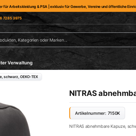
er für Arbeitskleidung & PSA | exklusiv für Gewerbe, Vereine und öffentliche Einr
6 7285 3975
iter Verwaltung
e, schwarz, OEKO-TEX
NITRAS abnehmba
Artikelnummer:
7150K
NITRAS abnehmbare Kapuze, sch