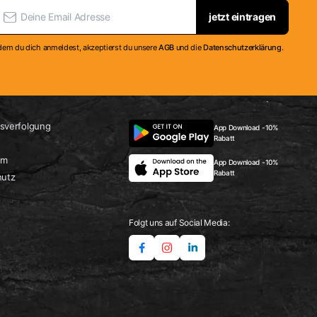
jetzt eintragen
dem du dich anmeldest, akzeptierst du unsere
AGB
und die
Datenschutzerklärung
.
sverfolgung
App Download -10%
Rabatt
um
App Download -10%
Rabatt
hutz
Folgt uns auf Social Media: