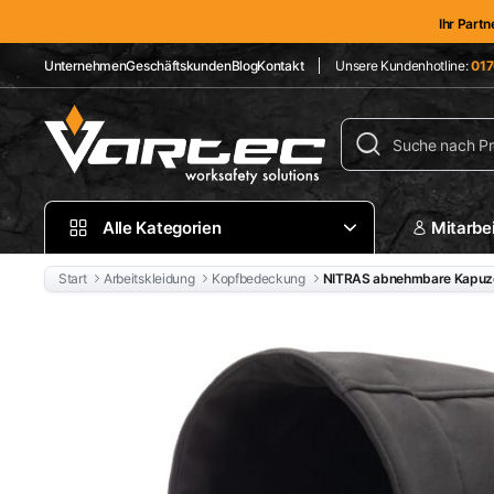
Ihr Partn
Unternehmen
Geschäftskunden
Blog
Kontakt
Unsere Kundenhotline:
017
Alle Kategorien
Mitarbe
Start
Arbeitskleidung
Kopfbedeckung
NITRAS abnehmbare Kapuz