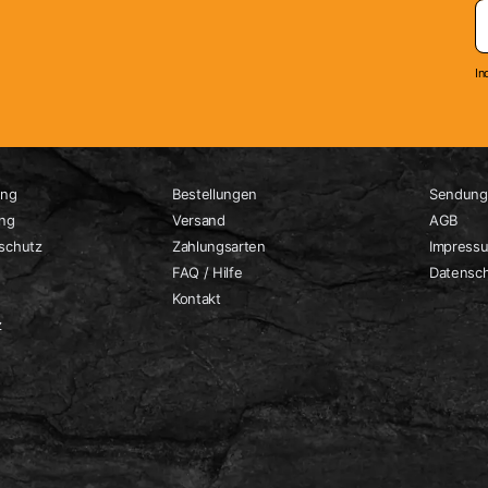
In
ung
Bestellungen
Sendung
ung
Versand
AGB
schutz
Zahlungsarten
Impress
FAQ / Hilfe
Datensc
Kontakt
z