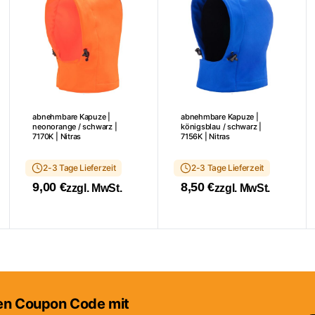
abnehmbare Kapuze |
abnehmbare Kapuze |
neonorange / schwarz |
königsblau / schwarz |
7170K | Nitras
7156K | Nitras
2-3 Tage Lieferzeit
2-3 Tage Lieferzeit
9,00
€
8,50
€
zzgl. MwSt.
zzgl. MwSt.
nen Coupon Code mit