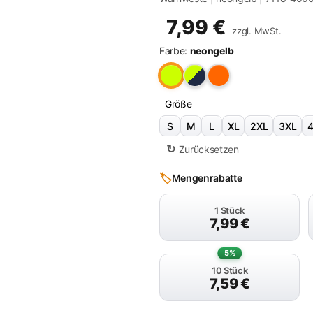
7,99
€
zzgl. MwSt.
Farbe:
neongelb
Größe
S
M
L
XL
2XL
3XL
Zurücksetzen
🏷️
Mengenrabatte
1 Stück
7,99
€
5%
10 Stück
7,59
€