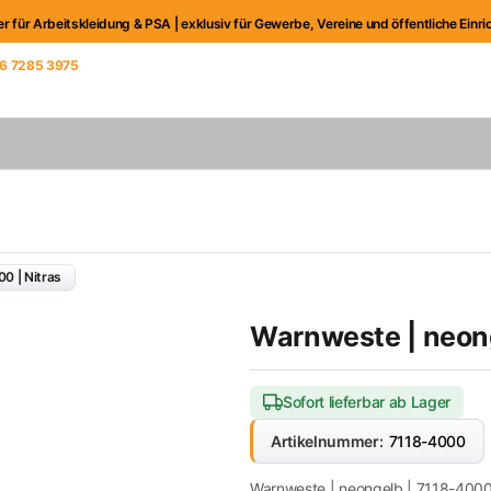
er für Arbeitskleidung & PSA | exklusiv für Gewerbe, Vereine und öffentliche Einr
6 7285 3975
iter Verwaltung
0 | Nitras
Warnweste | neong
Sofort lieferbar ab Lager
Artikelnummer:
7118-4000
Warnweste | neongelb | 7118-4000 