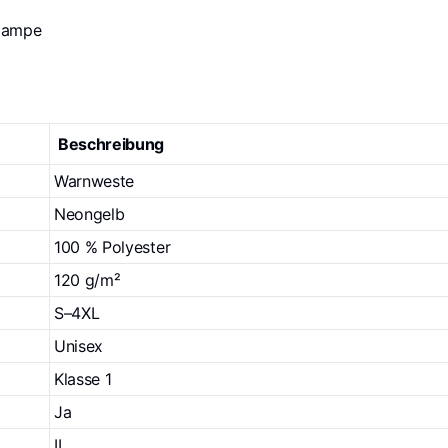
nlampe
Beschreibung
Warnweste
Neongelb
100 % Polyester
120 g/m²
S–4XL
Unisex
Klasse 1
Ja
II