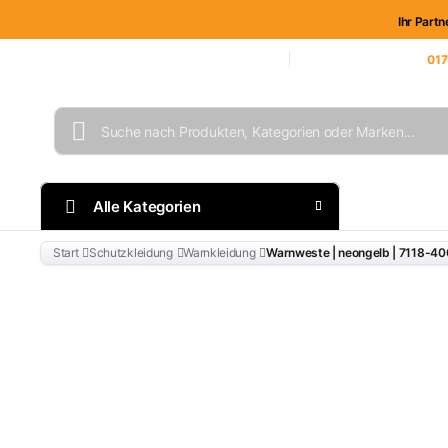
Ihr Partn
Unternehmen
Geschäftskunden
Blog
Kontakt
Unsere Kundenhotline:
017
Alle Kategorien
Mitarbe
Start
Schutzkleidung
Warnkleidung
Warnweste | neongelb | 7118-400