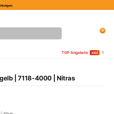
ichtungen.
Mitarbeiter Anlegung
Kundenkonto
Sendungsverfolgung
0
Einloggen
Kundenkonto
Beliebte Produkte
TOP Angebote
SALE
elb | 7118-4000 | Nitras
| Nitras