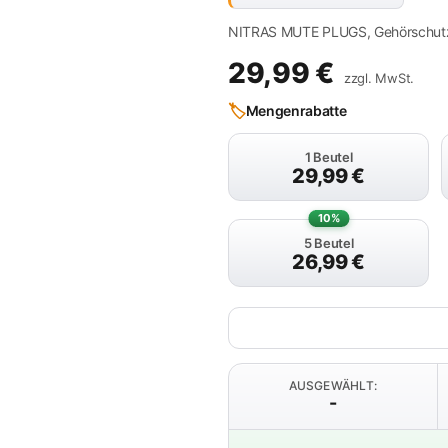
NITRAS MUTE PLUGS, Gehörschutzst
29,99
€
zzgl. MwSt.
🏷️
Mengenrabatte
1 Beutel
29,99
€
10%
5 Beutel
26,99
€
AUSGEWÄHLT:
-