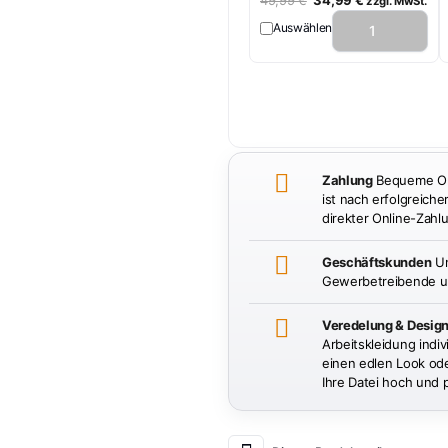
zzgl. MwSt.
Preis
Preis
Auswählen
war:
ist:
49,99 €
34,99 €.
Zahlung
Bequeme Onl
ist nach erfolgreiche
direkter Online-Zahlu
Geschäftskunden
Un
Gewerbetreibende un
Veredelung & Desig
Arbeitskleidung indiv
einen edlen Look oder
Ihre Datei hoch und 