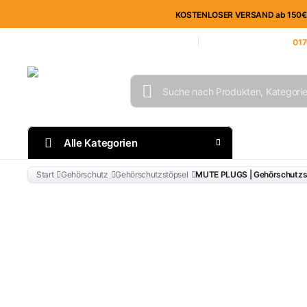
KOSTENLOSER VERSAND ab 150€ im
Unternehmen
Geschäftskunden
Blog
Kontakt
Unsere Kundenhotline:
017
Alle Kategorien
Mitarbe
Start
Gehörschutz
Gehörschutzstöpsel
MUTE PLUGS | Gehörschutzstöp
Top Seller