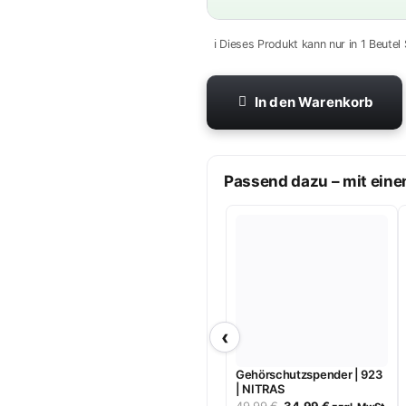
ℹ️ Dieses Produkt kann nur in 1 Beutel
In den Warenkorb
Passend dazu – mit eine
‹
Gehörschutzspender | 923
| NITRAS
Ursprünglicher
Aktueller
49,99
€
34,99
€