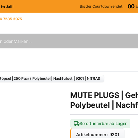
00
Bis der Countdown endet:
t
 Juli !
6 7285 3975
iter Verwaltung
sel | 250 Paar / Polybeutel | Nachfüllset | 9201 | NITRAS
MUTE PLUGS | Gehö
Polybeutel | Nachf
Sofort lieferbar ab Lager
Artikelnummer:
9201