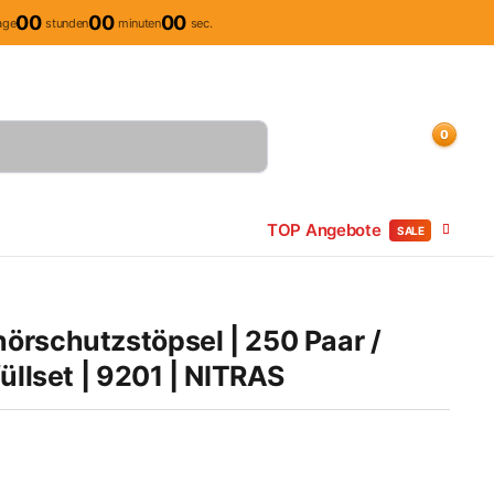
00
00
00
age
stunden
minuten
sec.
Mitarbeiter Anlegung
Kundenkonto
Sendungsverfolgung
0
Einloggen
Kundenkonto
Beliebte Produkte
TOP Angebote
SALE
rschutzstöpsel | 250 Paar /
üllset | 9201 | NITRAS