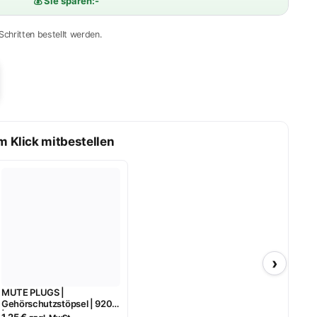
💰 Sie sparen:
-
 Schritten bestellt werden.
m Klick mitbestellen
›
MUTE PLUGS |
Gehörschutzstöpsel | 9203
| Nitras
1,25
€