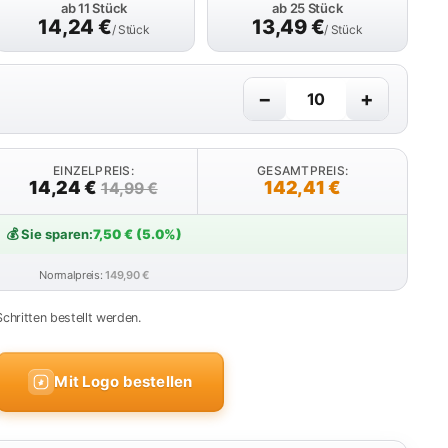
ab 11 Stück
ab 25 Stück
14,24
€
13,49
€
/ Stück
/ Stück
−
+
EINZELPREIS:
GESAMTPREIS:
14,24 €
142,41 €
14,99 €
💰 Sie sparen:
7,50 € (5.0%)
Normalpreis:
149,90 €
Schritten bestellt werden.
Mit Logo bestellen