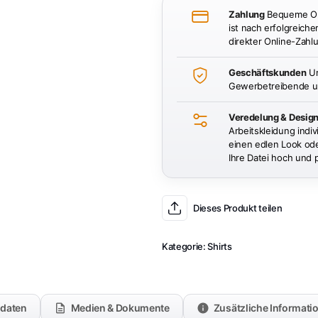
Zahlung
Bequeme Onl
ist nach erfolgreiche
direkter Online-Zahlu
Geschäftskunden
Un
Gewerbetreibende un
Veredelung & Desig
Arbeitskleidung indiv
einen edlen Look oder
Ihre Datei hoch und 
Dieses Produkt teilen
Kategorie:
Shirts
kdaten
Medien & Dokumente
Zusätzliche Informati