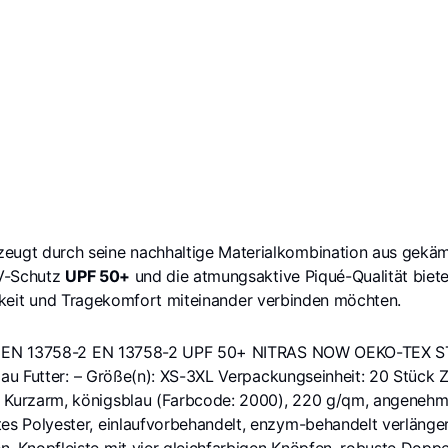
eugt durch seine nachhaltige Materialkombination aus gekä
UV-Schutz
UPF 50+
und die atmungsaktive Piqué-Qualität biete
tigkeit und Tragekomfort miteinander verbinden möchten.
 50% EN 13758-2 EN 13758-2 UPF 50+ NITRAS NOW OEKO-TEX 
sblau Futter: – Größe(n): XS-3XL Verpackungseinheit: 20 Stü
 Kurzarm, königsblau (Farbcode: 2000), 220 g/qm, angenehm
s Polyester, einlaufvorbehandelt, enzym-behandelt verlänger