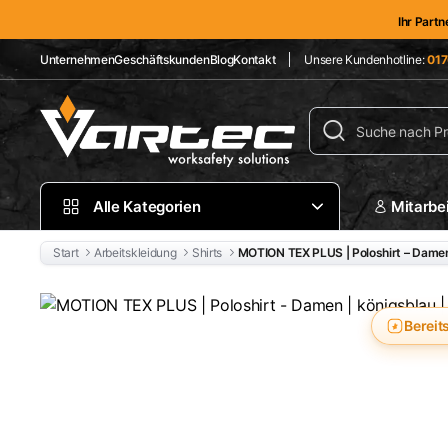
Ihr Partn
Unternehmen
Geschäftskunden
Blog
Kontakt
Unsere Kundenhotline:
017
Alle Kategorien
Mitarbe
Start
Arbeitskleidung
Shirts
MOTION TEX PLUS | Poloshirt – Damen 
Bereit