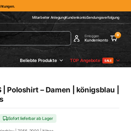
ichtungen.
Mitarbeiter Anlegung
Kundenkonto
Sendungsverfolgung
0
Einloggen
Kundenkonto
Beliebte Produkte
TOP Angebote
SALE
 Poloshirt – Damen | königsblau |
s
Sofort lieferbar ab Lager
igsblau | 7056-2000 | Nitras