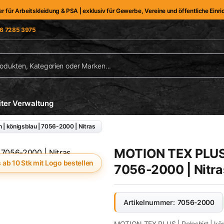
er für Arbeitskleidung & PSA | exklusiv für Gewerbe, Vereine und öffentliche Einr
6 7285 3975
iter Verwaltung
| königsblau | 7056-2000 | Nitras
MOTION TEX PLUS |
s ab 10 Stk mit Logo bestellen
7056-2000 | Nitra
Artikelnummer:
7056-2000
MOTION TEX PLUS | Poloshirt | kön