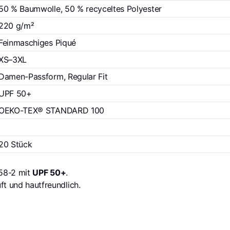
50 % Baumwolle, 50 % recyceltes Polyester
220 g/m²
Feinmaschiges Piqué
XS–3XL
Damen-Passform, Regular Fit
UPF 50+
OEKO-TEX® STANDARD 100
I
20 Stück
758-2 mit
UPF 50+
.
t und hautfreundlich.