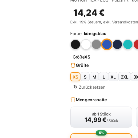
14,24
€
Exkl. 19% Steuern, exkl.
Versandkosten
Farbe:
königsblau
Größe
XS
Größe
XS
S
M
L
XL
2XL
3
Zurücksetzen
Mengenrabatte
ab 1 Stück
14,99
€
/ Stück
5%