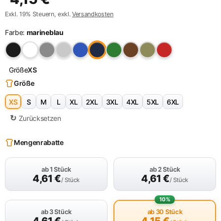
Exkl. 19% Steuern, exkl.
Versandkosten
Farbe:
marineblau
Größe
XS
Größe
XS
S
M
L
XL
2XL
3XL
4XL
5XL
6XL
Zurücksetzen
Mengenrabatte
ab 1 Stück
ab 2 Stück
4,61
€
4,61
€
/ Stück
/ Stück
10%
ab 3 Stück
ab 30 Stück