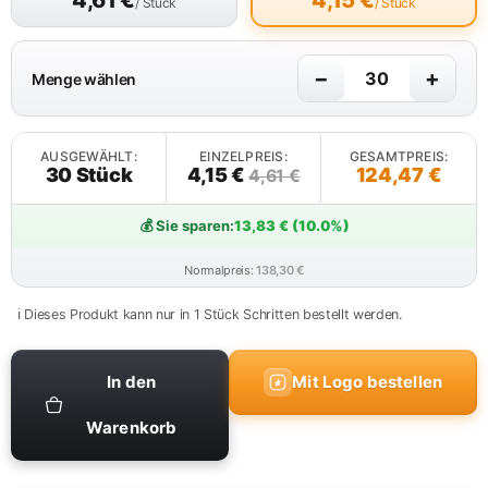
4,61
€
4,15
€
/ Stück
/ Stück
−
+
Menge wählen
AUSGEWÄHLT:
EINZELPREIS:
GESAMTPREIS:
30 Stück
4,15 €
124,47 €
4,61 €
💰 Sie sparen:
13,83 € (10.0%)
Normalpreis:
138,30 €
ℹ️ Dieses Produkt kann nur in 1 Stück Schritten bestellt werden.
In den
Mit Logo bestellen
Warenkorb