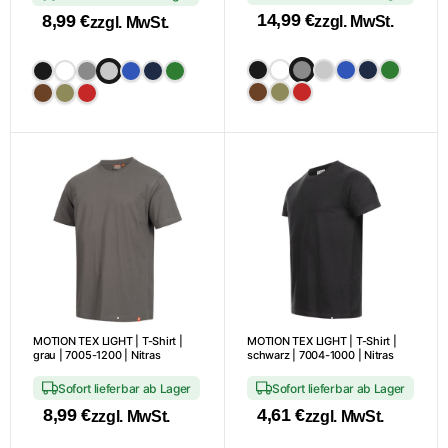
14,99
€
8,99
€
zzgl. MwSt.
zzgl. MwSt.
Dieses
Dieses
Produkt
Produkt
weist
weist
mehrere
mehrere
Varianten
Varianten
auf.
auf.
Die
Die
Optionen
Optionen
können
können
auf
auf
der
der
Produktseite
Produktseite
MOTION TEX LIGHT | T-Shirt |
MOTION TEX LIGHT | T-Shirt |
gewählt
gewählt
grau | 7005-1200 | Nitras
schwarz | 7004-1000 | Nitras
werden
werden
Sofort lieferbar ab Lager
Sofort lieferbar ab Lager
8,99
€
4,61
€
zzgl. MwSt.
zzgl. MwSt.