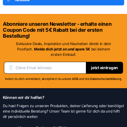
Abonniere unseren Newsletter - erhalte einen
Coupon Code mit 5€ Rabatt bei der ersten
Bestellung!
Exklusive Deals, Inspiration und Neuheiten direkt in dein
Postfach.
Melde dich jetzt an und spare 5€
bei deinem
ersten Einkauf.
jetzt eintragen
Indem du dich anmeldest, akzeptierst du unsere
AGB
und die
Datenschutzerklärung
.
Können wir dir helfen?
Du hast Fragen zu unseren Produkten, deiner Lieferung oder benötigst
eine individuelle Beratung? Unser Team ist gerne für dich da und hilft
dir persönlich weiter.