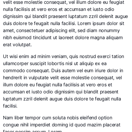
velit esse molestie consequat, vel illum dolore eu feugiat
nulla facilisis at vero eros et accumsan et iusto odio
dignissim qui blandit praesent luptatum zzril delenit augue
duis dolore te feugait nulla facilisi. Lorem ipsum dolor sit
amet, consectetuer adipiscing elit, sed diam nonummy
nibh euismod tincidunt ut laoreet dolore magna aliquam
erat volutpat.
Ut wisi enim ad minim veniam, quis nostrud exerci tation
ullamcorper suscipit lobortis nisl ut aliquip ex ea
commodo consequat. Duis autem vel eum iriure dolor in
hendrerit in vulputate velit esse molestie consequat, vel
illum dolore eu feugiat nulla facilisis at vero eros et
accumsan et iusto odio dignissim qui blandit praesent
luptatum zzril delenit augue duis dolore te feugait nulla
facilisi.
Nam liber tempor cum soluta nobis eleifend option
congue nihil imperdiet doming id quod mazim placerat
facer possim assum. Lorem