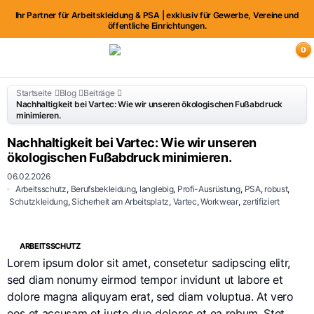
Ihr Partner für Arbeitskleidung & PSA | exklusiv für Gewerbe, Vereine und
öffentliche Einrichtungen.
0
Startseite
Blog
Beiträge
Nachhaltigkeit bei Vartec: Wie wir unseren ökologischen Fußabdruck
minimieren.
Nachhaltigkeit bei Vartec: Wie wir unseren
ökologischen Fußabdruck minimieren.
06.02.2026
Arbeitsschutz
,
Berufsbekleidung
,
langlebig
,
Profi-Ausrüstung
,
PSA
,
robust
,
Schutzkleidung
,
Sicherheit am Arbeitsplatz
,
Vartec
,
Workwear
,
zertifiziert
ARBEITSSCHUTZ
Lorem ipsum dolor sit amet, consetetur sadipscing elitr,
sed diam nonumy eirmod tempor invidunt ut labore et
dolore magna aliquyam erat, sed diam voluptua. At vero
eos et accusam et justo duo dolores et ea rebum. Stet